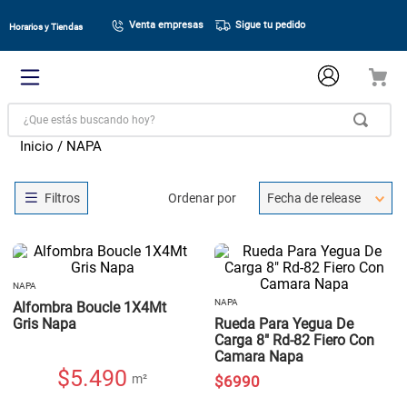
Venta empresas
Sigue tu pedido
Horarios y Tiendas
¿Que estás buscando hoy?
NAPA
Ordenar por
Fecha de release
NAPA
NAPA
Alfombra Boucle 1X4Mt
Gris Napa
Rueda Para Yegua De
Carga 8" Rd-82 Fiero Con
Camara Napa
$
5.490
m²
$
6990