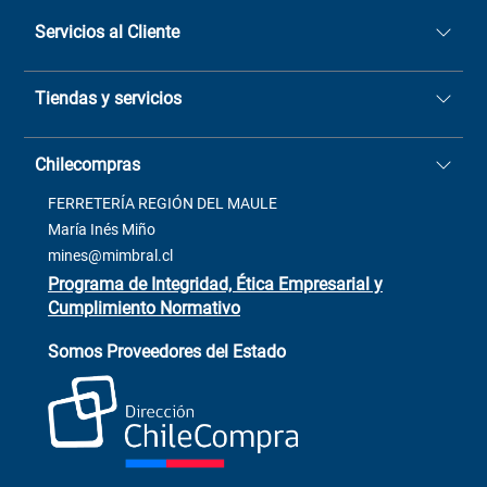
Servicios al Cliente
Quiénes somos
Tiendas y servicios
Sucursales
Stock BlackFriday
Casa Matriz: Avenida Chorrillos
Cómo comprar
Chilecompras
2137 San Javier, Fono (73)
Términos y condiciones
2564520
Contacto
FERRETERÍA REGIÓN DEL MAULE
ventas@mimbral.cl
Venta Terreno
María Inés Miño
Trabaja con Nosotros
mines@mimbral.cl
Programa de Integridad, Ética Empresarial y
Cumplimiento Normativo
Asistente de ventas
Servicio al cliente
Somos Proveedores del Estado
+(73) 256
+56 9 6779 0465
4522
ChileCompras
+56 9 9888 9549